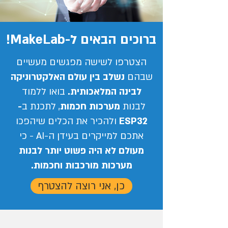
ברוכים הבאים ל-MakeLab!
הצטרפו לשישה מפגשים מעשיים
שבהם
נשלב בין עולם האלקטרוניקה
לבינה המלאכותית.
בואו ללמוד
לבנות
מערכות חכמות
, לתכנת ב
-
ESP32
ולהכיר את הכלים שיהפכו
אתכם למייקרים בעידן ה-AI - כי
מעולם לא היה פשוט יותר לבנות
מערכות מורכבות וחכמות.
כן, אני רוצה להצטרף