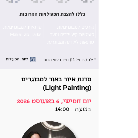
גללו להצגת הפעילויות הקרובות
קורסים למבוגרים/ות
סדנאות למבוגרים/ות
פעילויות קיץ ילדים ונוער
MakeLab Talks
סדנאות לילד/ה ומבוגר/ת
ליומן הפעילות
* ילד (עד גיל 14) חייב בליווי מבוגר
סדנת איור באור למבוגרים
(Light Painting)
יום חמישי, 6 באוגוסט 2026
14:00
בשעה