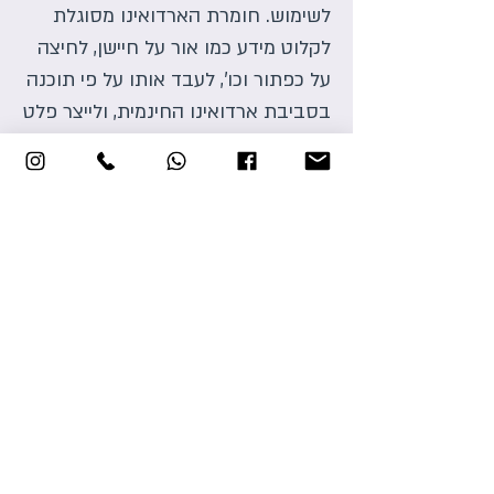
לשימוש. חומרת הארדואינו מסוגלת
לקלוט מידע כמו אור על חיישן, לחיצה
על כפתור וכו’, לעבד אותו על פי תוכנה
בסביבת ארדואינו החינמית, ולייצר פלט
– סיבוב מנוע, תאורת לד, סאונד ועוד
– בהתאם לצורך.
בעזרת ארדואינו ניתן לבנות פרויקטים
יצירתיים: מפריח בועות ענק, שעון לא
שגרתי, רובוט מנגן ועוד, מבלי לבלות
שנים בלימודי הנדסת חומרה או
אלקטרוניקה – הכל ברוח
עשה-זאת-בעצמך.
הארדואינו מאפשר לחולמים ברחבי
העולם מתחומי עיסוק שונים ומגוונים,
לראות את רעיונותיהם קורמים עור