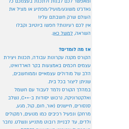
ומאפשר לכם לבנות ולתכנת בעצמכם כל
גאדג'ט משוגע/מועיל/מפתיע או מציל את
העולם שרק חשבתם עליו!
אין לכם רעיונות? חפשו ביוטיוב וקבלו
השראה,
למשל כאן
.
אז מה לומדים?
הקורס מקנה עקרונות עבודה, תכנות ויצירת
עצמים חכמים באמצעות בקר הארדואינו,
הלב של מודולים עצמאיים וממוחשבים,
שניתן ליצור בכל בית.
במהלך הקורס נלמד לעבוד עם חשמל
ואלקטרוניקה, נרכוש יסודות ב-++C, נשלב
סנסורים, חיישנים (אור, חום, קול, מגע,
מרחק) ונפעיל רכיבים כמו מנועים, רמקולים
ולדים, עד לבניית רובוט מתנייע ונשלט. נחבר