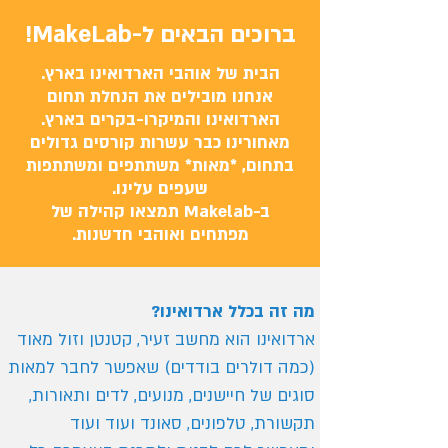
ברוכים הבאים ל-MakeLab!
הבית של אוהבי הארדואינו בארץ.
אנחנו מובילים את הנחלת תחום
הארדואינו והמיקרו-בקרים בארץ.
מאחורינו כבר עשרות קורסים גדולים
בתחום, *מאות* משתתפים ומשתתפות
שעפים עלינו.
ב-Makelab תמצאו קהילה של
מפתחים ואוהבי חדשנות.
מה זה בכלל ארדואינו?
ארדואינו הוא מחשב זעיר, קטנטן וזול מאוד
(כמה דולרים בודדים) שאפשר לחבר למאות
סוגים של חיישנים, מנועים, לדים ותאורות,
תקשורת, טלפונים, סאונד ועוד ועוד