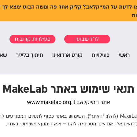
ו לדעת על המייקלאב? קליק אחד פה ומשה הבוט ימצא לך 
ת
לו"ז שבועי
פעילויות קרובות
ראשי
פעילויות
קורס ארדואינו
חיתוך בלייזר
שאל
תנאי שימוש באתר MakeLab
אתר המייקלאב
www.makelab.org.il
ברוכים הבאים לאתר MakeLab (להלן: "האתר"). השימוש באתר כפוף לתנאים המפור
אים אלו. אם אינך מסכים/ה להם – אנא הימנע/י משימוש באתר.