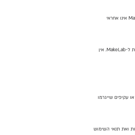
התשלומים אינם מתבצעים באתר MakeLab אלא באמצעות אתר עיריית יהוד-מונוסון. MakeLab אינו אחראי
כל זכויות היוצרים בתכני האתר, לרבות טקסטים, תמונות, סרטונים, לוגו ועיצוב גרפי – שייכות ל-MakeLab. אין
או עקיפים שייגרמו
יות ואת תנאי השימוש