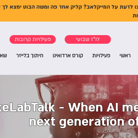
ו לדעת על המייקלאב? קליק אחד פה ומשה הבוט ימצא לך 
ת
לו"ז שבועי
פעילויות קרובות
ראשי
פעילויות
קורס ארדואינו
חיתוך בלייזר
שאל
eLabTalk - When AI me
next generation o