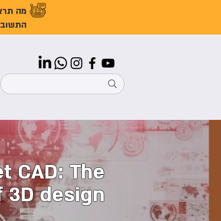
מה תרצ
התשובו
t CAD: The
f 3D design