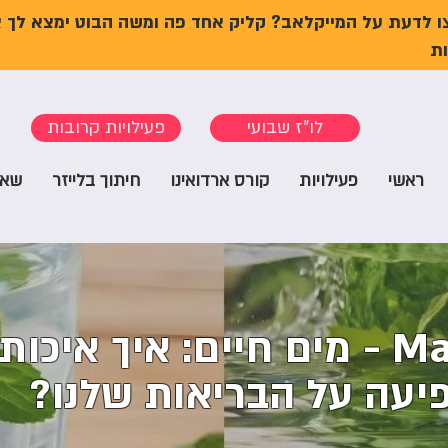
ו לדעת על המייקלאב? קליק אחד פה ומשה הבוט ימצא לך 
ת
לו"ז שבועי
פעילויות קרובות
ראשי
פעילויות
קורס ארדואינו
חיתוך בלייזר
שאל
MakeLab Talk - מים חיים: איך איכו
עה על הבריאות שלנו?