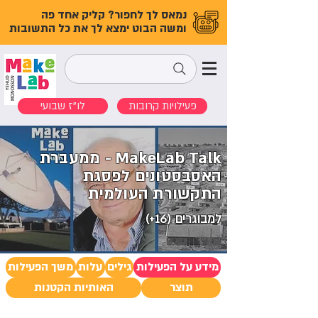
נמאס לך לחפור? קליק אחד פה
ומשה הבוט ימצא לך את כל התשובות
פעילויות קרובות
לו"ז שבועי
MakeLab Talk - ממעברת
האסבסטונים לפסגת
התקשורת העולמית
למבוגרים (16+)
מידע על הפעילות
גילים
עלות
משך הפעילות
תוצר
האותיות הקטנות