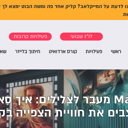
ו לדעת על המייקלאב? קליק אחד פה ומשה הבוט ימצא לך 
ת
לו"ז שבועי
פעילויות קרובות
ראשי
פעילויות
קורס ארדואינו
חיתוך בלייזר
שאל
MakeLab talk מעבר לצלילים: איך ס
בים את חוויית הצפייה בקו