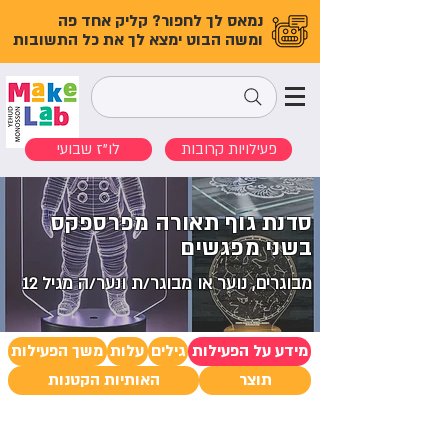
נמאס לך לחפור? קליק אחד פה
ומשה הבוט ימצא לך את כל התשובות
פעילויות קרובות
לו"ז שבועי
סדנת גוף תאורה מפרספקס
בשני מפגשים
מבוגרים, נוער או מבוגר/ת ונער/ה מגיל 12
מידע על הפעילות
גילים
עלות
משך הפעילות
תוצר
האותיות הקטנות