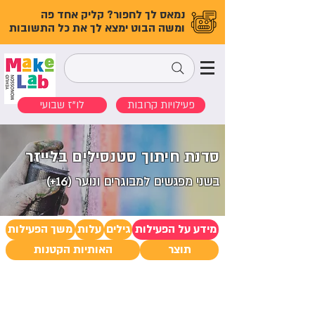
נמאס לך לחפור? קליק אחד פה
ומשה הבוט ימצא לך את כל התשובות
פעילויות קרובות
לו"ז שבועי
סדנת חיתוך סטנסילים בלייזר
בשני מפגשים למבוגרים ונוער (16+)
מידע על הפעילות
גילים
עלות
משך הפעילות
תוצר
האותיות הקטנות