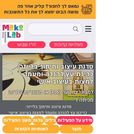
נמאס לך לחפור? קליק אחד פה
ומשה הבוט ימצא לך את כל התשובות
פעילויות קרובות
לו"ז שבועי
סדנת עיצוב וחיתוך בלייזר:
כריכת עץ להגדה ומעמד
למצות בעיצוב אישי
למבוגרים, נוער (16+) או מבוגר/ת וילד/ה
מכיתה ד’
מידע על הפעילות
גילים
עלות
משך הפעילות
תוצר
האותיות הקטנות