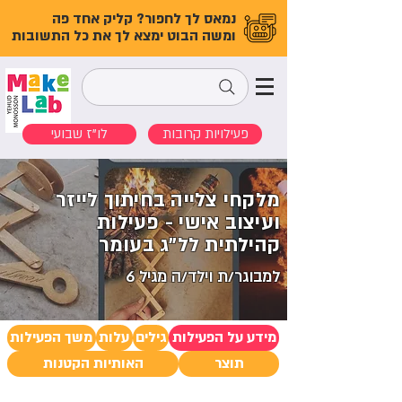
נמאס לך לחפור? קליק אחד פה
ומשה הבוט ימצא לך את כל התשובות
פעילויות קרובות
לו"ז שבועי
מלקחי צלייה בחיתוך לייזר
ועיצוב אישי - פעילות
קהילתית לל”ג בעומר
למבוגר/ת וילד/ה מגיל 6
מידע על הפעילות
גילים
עלות
משך הפעילות
תוצר
האותיות הקטנות