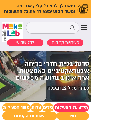
נמאס לך לחפור? קליק אחד פה
ומשה הבוט ימצא לך את כל התשובות
פעילויות קרובות
לו"ז שבועי
סדנת בניית חדרי בריחה
אינטראקטיביים באמצעות
ארדואינו בשלושה מפגשים
לנוער מגיל 12 ומעלה
מידע על הפעילות
גילים
עלות
משך הפעילות
תוצר
האותיות הקטנות