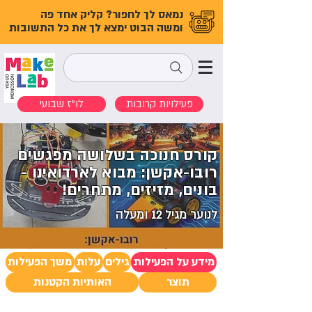
נמאס לך לחפור? קליק אחד פה
ומשה הבוט ימצא לך את כל התשובות
פעילויות קרובות
לו"ז שבועי
קורס חנוכה בשלושה מפגשים
רובו-אקשן: מבוא לארדואינו -
בונים, מזיזים, מתחרים!
לנוער מגיל 12 ומעלה
מידע על הפעילות
גילים
עלות
משך הפעילות
תוצר
האותיות הקטנות