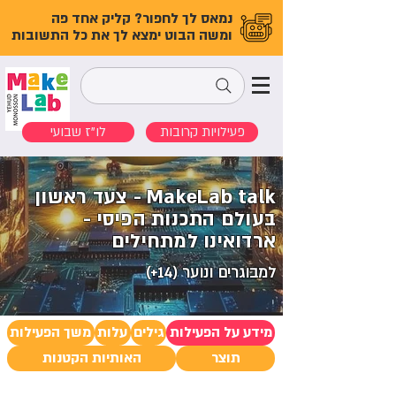
נמאס לך לחפור? קליק אחד פה
ומשה הבוט ימצא לך את כל התשובות
פעילויות קרובות
לו"ז שבועי
MakeLab talk - צעד ראשון
בעולם התכנות הפיסי -
ארדואינו למתחילים
למבוגרים ונוער (14+)
מידע על הפעילות
גילים
עלות
משך הפעילות
תוצר
האותיות הקטנות