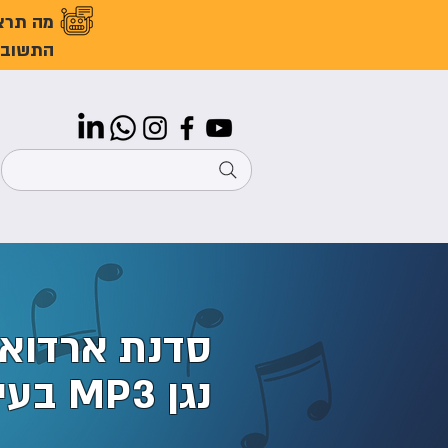
מה תרצ
התשובו
סדנת ארדואי
נגן MP3 בעיצוב רדיו