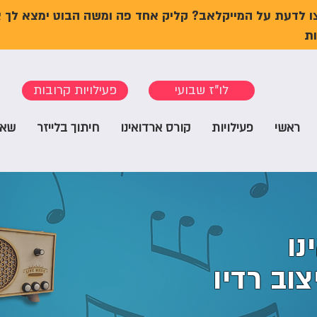
ו לדעת על המייקלאב? קליק אחד פה ומשה הבוט ימצא לך 
ת
לו"ז שבועי
פעילויות קרובות
ראשי
פעילויות
קורס ארדואינו
חיתוך בלייזר
שאל
נו