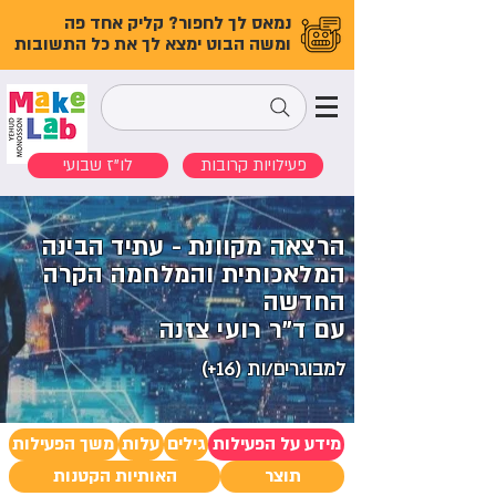
נמאס לך לחפור? קליק אחד פה
ומשה הבוט ימצא לך את כל התשובות
פעילויות קרובות
לו"ז שבועי
הרצאה מקוונת - עתיד הבינה
המלאכותית והמלחמה הקרה
החדשה
עם ד"ר רועי צזנה
למבוגרים/ות (16+)
מידע על הפעילות
גילים
עלות
משך הפעילות
תוצר
האותיות הקטנות