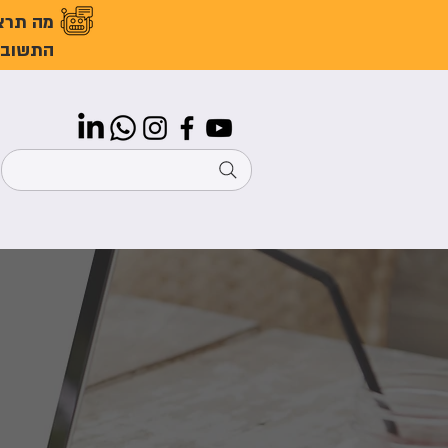
מה תרצ
התשובו