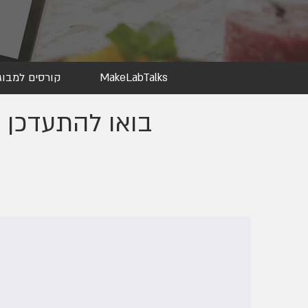
MakeLabTalks
קורסים למבוג
בואו להתעדכן ב