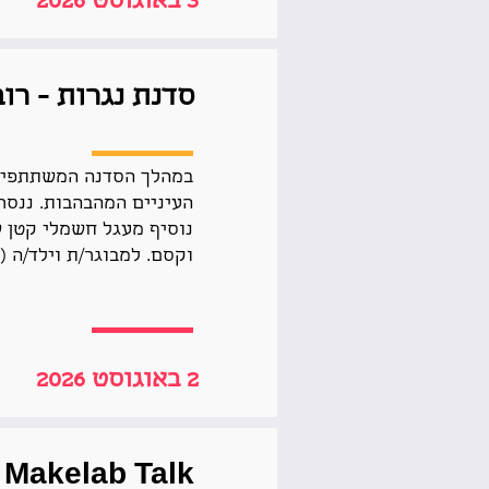
3 באוגוסט 2026
סדנת נגרות - רו
במהלך הסדנה המשתתפים י
העיניים המהבהבות. ננסר,
נוסיף מעגל חשמלי קטן שי
וקסם. למבוגר/ת וילד/ה (6+).
2 באוגוסט 2026
Makelab Talk - למייקרים Git