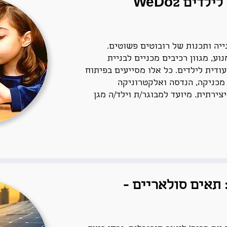
סדנת לגו רובוטי לילדים WeDo2
יה ותכנות של רובוטים פשוטים.
וע, מגוון רכיבים מכניים לבניית
ודית לילדים. כל אלו מסייעים בפיתוח
 מכניקה, הנדסה ואלקטרוניקה
צירתית. מיועד למבוגר/ת וילד/ה מגן
MakeLabTal: תאים סולאריים -