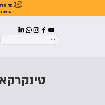
מה תרצ
התשובו
טינקרקאד