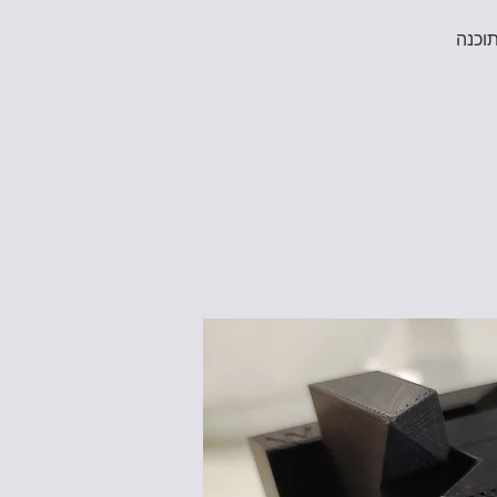
משתתפים יחשפו חשיפה ראשונית לתוכנת TinkerCAD, תוכנה