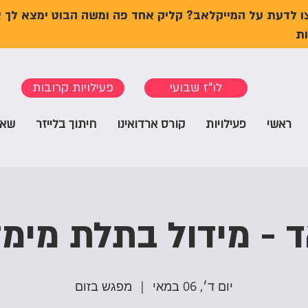
ו לדעת על המייקלאב? קליק אחד פה ומשה הבוט ימצא לך 
ת
לו"ז שבועי
פעילויות קרובות
ראשי
פעילויות
קורס ארדואינו
חיתוך בלייזר
שאל
 - מידול בתלת מימד 
יום ד׳, 06 במאי
  |  
מפגש בזום