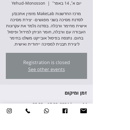
יום א׳, 14 באפר׳
  |  
Yehud-Monosson
מרכז החדשנות MakeLab מזמין אתכם/ן
לסדנת מסיכה בשני מפגשים- יצירת מסיכה
אישית מחימר וורבלה. בסדנה נלמד את עקרונות
העבודה עם וורבלה, חומר הניתן למידול ופיסול
בחום. נתנסה בפיסול אובייקט משלנו בחימר
ליצירת תבנית למסיכה ייחודית ואישית.
Registration is closed
See other events
זמן ומיקום
14 באפר׳ 2024, 17:00 – 20:00
Yehud-Monosson, Avraham Giron St 3,
Yehud-Monosson, Israel