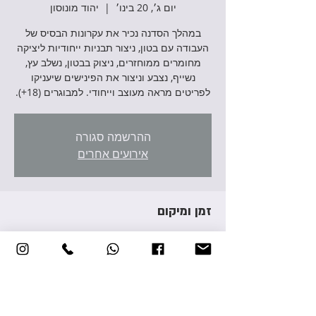
יום ג׳, 20 בינו׳
  |  
יהוד מונוסון
במהלך הסדנה נכיר את עקרונות הבסיס של
העבודה עם בטון, ניצור תבניות ייחודיות ליציקה
מחומרים ממוחזרים, ניצוק בבטון, נשלב עץ,
נשייף, נצבע וניצור את הפינישים שיעניקו
לפריטים מראה מעוצב וייחודי. למבוגרים (18+).
ההרשמה סגורה
אירועים אחרים
זמן ומיקום
20 בינו׳ 2026, 17:00 – 19:30
יהוד מונוסון, אברהם גירון 3, יהוד מונוסון, ישראל