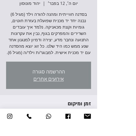
יום ה׳, 12 בפבר׳
  |  
יהוד מונוסון
בסדנה חווייתית ומהנה להורה וילד (מגיל 6)
נבנה יחד יד מכנית שפועלת בעזרת חוטים,
גומיות וקצת מכאניקה. נלמד איך עובדים
השרירים והמפרקים בגוף, נבין את עקרונות
התנועה ונחבר מדע, יצירה ודמיון למנגנון אחד
שנע ממש כמו היד שלנו. כל זוג יוצא מהסדנה
עם יד מכנית אישית. למבוגר/ת וילד/ה (מגיל 6).
ההרשמה סגורה
אירועים אחרים
זמן ומיקום
12 בפבר׳ 2026, 17:00 – 19:00
יהוד מונוסון, אברהם גירון 3, יהוד מונוסון, ישראל