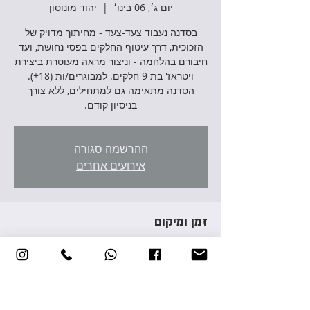
יום ג׳, 06 בינו׳
  |  
יהוד מונוסון
בסדנה נעבוד צעד-צעד - מחיתוך מדויק של
הזכוכית, דרך עיטוף החלקים בפסי נחושת, ועד
חיבורם בהלחמה - וניצור מראה מעוטרת ביצירת
ויטראז' בת 9 חלקים. למבוגרים/ות (18+).
הסדנה מתאימה גם למתחילים, ללא צורך
בניסיון קודם.
ההרשמה סגורה
אירועים אחרים
זמן ומיקום
06 בינו׳ 2026, 17:00 – 20:00
יהוד מונוסון, אברהם גירון 3, יהוד מונוסון, ישראל