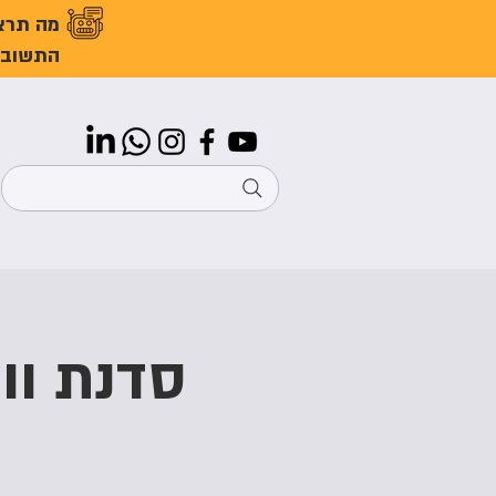
מה תרצ
התשובו
סדנת ווא