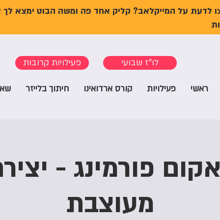
ו לדעת על המייקלאב? קליק אחד פה ומשה הבוט ימצא לך 
ת
לו"ז שבועי
פעילויות קרובות
ראשי
פעילויות
קורס ארדואינו
חיתוך בלייזר
שאל
קום פורמינג - יציר
מעוצבת