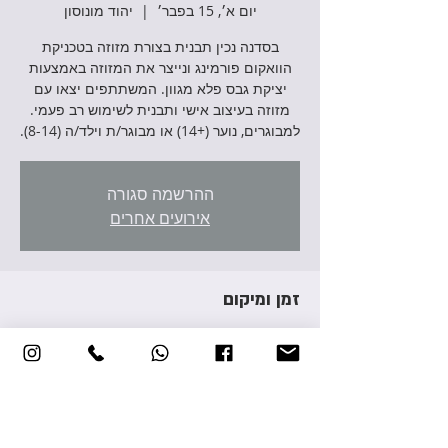
יום א׳, 15 בפבר׳
  |  
יהוד מונוסון
בסדנה נכין תבנית בצורת מזוזה בטכניקת
הוואקום פורמינג ונייצר את המזוזה באמצעות
יציקת גבס פלא מגוון. המשתתפים יצאו עם
מזוזה בעיצוב אישי ותבנית לשימוש רב פעמי.
למבוגרים, נוער (+14) או מבוגר/ת וילד/ה (8-14).
ההרשמה סגורה
אירועים אחרים
זמן ומיקום
15 בפבר׳ 2026, 17:00 – 19:00
יהוד מונוסון, אברהם גירון 3, יהוד מונוסון, ישראל