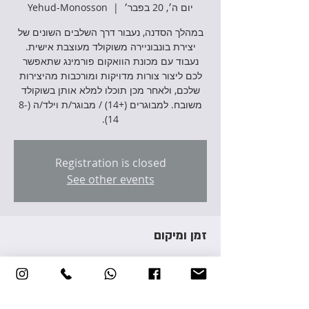
יום ה׳, 20 בפבר׳
  |  
Yehud-Monosson
במהלך הסדנה, נעבור דרך השלבים השונים של
יצירת בונבוניירה משוקולד מעוצבת אישית.
נעבוד עם מכונת הוואקום פורמינג שתאפשר
לכם ליצור צורות מדויקות ומורכבות מהיצירות
שלכם, ולאחר מכן תוכלו למלא אותן בשוקולד
משובח. למבוגרים (+14) / מבוגר/ת וילד/ה (8-
14).
Registration is closed
See other events
זמן ומיקום
20 בפבר׳ 2025, 17:00 – 20:00
Yehud-Monosson, Avraham Giron St 3,
Yehud-Monosson, Israel