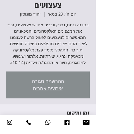
צעצועים
יום ה׳, 29 במאי
  |  
יהוד מונוסון
בסדנה ננתח, נפרק ונרכיב מחדש צעצועים, נכיר
את המנגנונים האלקטרוניים והמכאניים
המאפשרים לצעצועים לפעול ונרשה לעצמנו
ליצור מהם ייצורים מופלאים ביצירה חופשית.
תוך כדי התהליך נלמד קצת אלקטרוניקה
ומכאניקה ונחגוג יצירתיות, אלתור ושעשוע!
למבוגרים, נוער או מבוגר/ת וילד/ה (10-14).
ההרשמה סגורה
אירועים אחרים
זמן ומיקום
29 במאי 2025, 17:00 – 20:00
יהוד מונוסון, אברהם גירון 3, יהוד מונוסון, ישראל