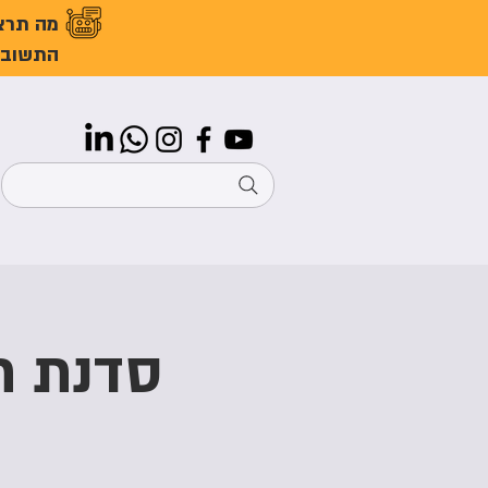
מה תרצ
התשובו
סדנת ת