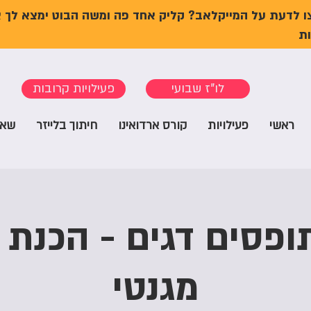
ו לדעת על המייקלאב? קליק אחד פה ומשה הבוט ימצא לך 
ת
לו"ז שבועי
פעילויות קרובות
ראשי
פעילויות
קורס ארדואינו
חיתוך בלייזר
שאל
ופסים דגים - הכנת
מגנטי