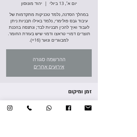
יום א׳, 13 ביולי
  |  
יהוד מונוסון
במהלך הסדנה, נלמד טכניקות מתקדמות של
עיבוד גבס פולימרי, נלמד באילו תבניות ניתן
לעבוד ואיך להכין תבניות לבד; ונתנסה בהכנת
תוצרים דמויי טראצו ודמוי שיש בעזרת החומר.
למבוגרים ונוער (16+).
ההרשמה סגורה
אירועים אחרים
זמן ומיקום
13 ביולי 2025, 17:00 – 20:00
יהוד מונוסון, אברהם גירון 3, יהוד מונוסון, ישראל