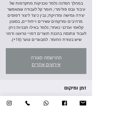
במהלך הסדנה נלמד טכניקות מתקדמות של
עיבוד גבס פולימרי, חומר קל לעבודה שמאפשר
יצירה גמישה ומדויקת; נבין כיצד ליצור דפוסים
מרהיבים ומרקמים עשירים וייחודיים, בסגנון
קלאסי ועדכני כאחד; נלמד באילו תבניות ניתן
לעבוד ונתנסה בהכנת תוצרים דמויי טראצו ודמוי
שיש בעזרת החומר. למבוגרים ונוער (16+).
ההרשמה סגורה
אירועים אחרים
זמן ומיקום
07 בינו׳ 2026, 17:30 – 20:30
יהוד מונוסון, אברהם גירון 3, יהוד מונוסון, ישראל