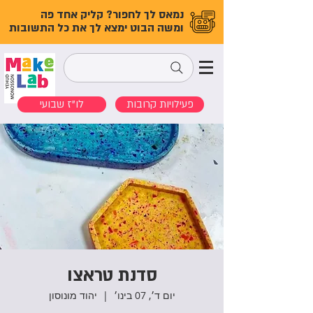
נמאס לך לחפור? קליק אחד פה
ומשה הבוט ימצא לך את כל התשובות
פעילויות קרובות
לו"ז שבועי
סדנת טראצו
יום ד׳, 07 בינו׳
  |  
יהוד מונוסון