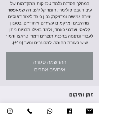
במהלך הסדנה נלמד טכניקות מתקדמות של
עיבוד גבס פולימרי, חומר קל לעבודה שמאפשר
יצירה גמישה ומדויקת; נבין כיצד ליצור דפוסים
מרהיבים ומרקמים עשירים וייחודיים, בסגנון
קלאסי ועדכני כאחד; נלמד באילו תבניות ניתן
לעבוד ונתנסה בהכנת תוצרים דמויי טראצו ודמוי
שיש בעזרת החומר. למבוגרים ונוער (16+).
ההרשמה סגורה
אירועים אחרים
זמן ומיקום
05 במאי 2026, 17:00 – 20:00
יהוד מונוסון, אברהם גירון 3, יהוד מונוסון, ישראל