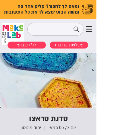
נמאס לך לחפור? קליק אחד פה
ומשה הבוט ימצא לך את כל התשובות
פעילויות קרובות
לו"ז שבועי
סדנת טראצו
יום ג׳, 05 במאי
  |  
יהוד מונוסון