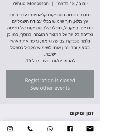
יום ב׳, 18 בדצמ׳
  |  
Yehud-Monosson
בסדנה נתנסה בטכניקות קלאסיות בעבודה עם
עץ מלא, תוך שימוש בכלי עבודה חשמליים
וידניים. במקביל, תוכלו שלב טכניקות של חריטה
וצריבה בלייזר על המוצר המוגמר. בנוסף, כמו כן
נלמד טכניקת צביעה וגימור, נרפד את הארגז
בספוג ובד ונכין אותו לשימוש מקביל כספסל
למבוגרים/ות ונוער מגיל 16.
Registration is closed
See other events
זמן ומיקום
18 בדצמ׳ 2023, 17:00 – 19:30
Yehud-Monosson, Avraham Giron St 3,
Yehud-Monosson, Israel