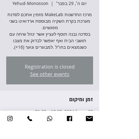
יום ה׳, 29 בפבר׳
  |  
Yehud-Monosson
מרכז החדשנות MakeLab מזמין אתכם לסדנת
מערכת בקרת השקיה מבוססת ארדואינו בשני
בסדנה נבנה תוסף לעציץ אשר ינהל שיחה עם
תושבי הבית ואף יאפשר לבדוק את מצבו
כשנמצאים בחו"ל .למבוגרים ונוער (16+).
Registration is closed
See other events
זמן ומיקום
29 בפבר׳ 2024, 18:30 – 21:00
Yehud-Monosson, Avraham Giron St 3,
Yehud-Monosson, Israel