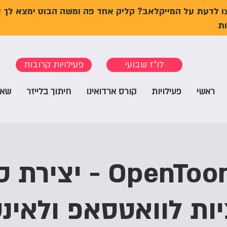
ו לדעת על המייקלאב? קליק אחד פה ומשה הבוט ימצא לך 
ת
לו"ז שבועי
פעילויות קרובות
ראשי
פעילויות
קורס ארדואינו
חיתוך בלייזר
שאל
סדנת OpenToonz - 
יות לוואטסאפ ולאינ