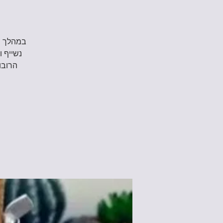
במהלך הס
נשייף ו
הרובו