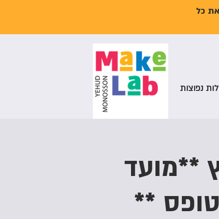
את כל
ות נפוצות
 **מועד
ופס **