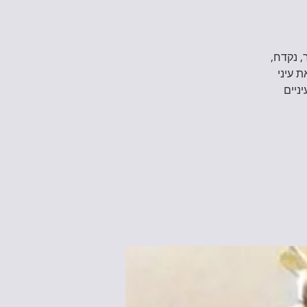
, נקדח,
ת עיני
ניים