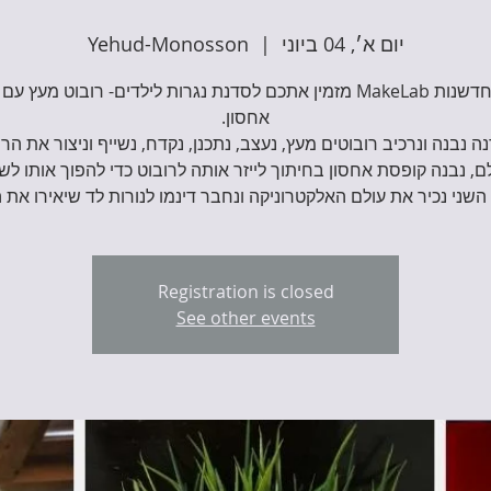
יום א׳, 04 ביוני
  |  
Yehud-Monosson
מרכז החדשנות MakeLab מזמין אתכם לסדנת נגרות לילדים- רובוט מעץ 
ה נבנה ונרכיב רובוטים מעץ, נעצב, נתכנן, נקדח, נשייף וניצור את הרו
, נבנה קופסת אחסון בחיתוך לייזר אותה לרובוט כדי להפוך אותו לשי
שני נכיר את עולם האלקטרוניקה ונחבר דינמו לנורות לד שיאירו את ה
Registration is closed
See other events