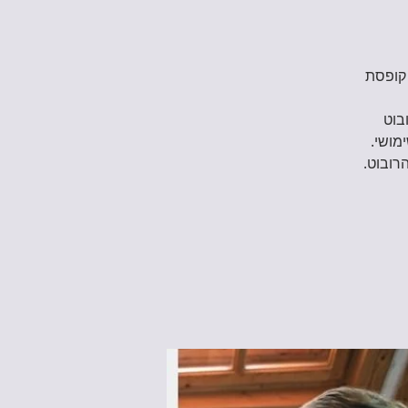
עם קופסת
בוט
מושי.
רובוט.