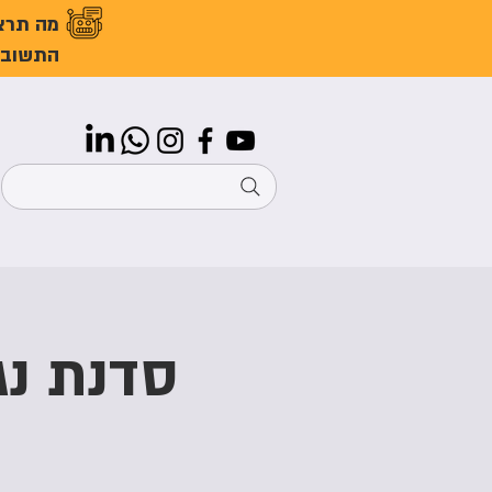
מה תרצ
התשובו
סדנת נג