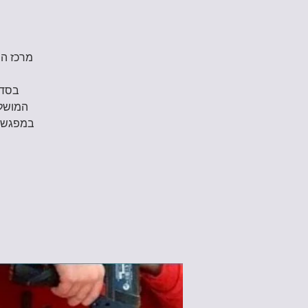
בסדנ
המושלם
במפגש ה