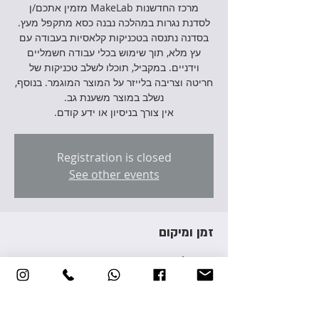
מרכז החדשנות MakeLab מזמין אתכם/ן
בסדנה נתנסה בטכניקות קלאסיות בעבודה עם
עץ מלא, תוך שימוש בכלי עבודה חשמליים
וידניים. במקביל, תוכלו לשלב טכניקות של
חריטה וצריבה בלייזר על המוצר המוגמר. בנוסף,
אין צורך בניסיון או ידע קודם.
Registration is closed
See other events
זמן ומיקום
29 בינו׳ 2023, 17:00 – 20:00
Yehud-Monosson, Avraham Giron St 3,
Yehud-Monosson, Israel