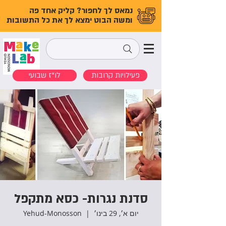
נמאס לך לחפור? קליק אחד פה
ומשה הבוט ימצא לך את כל התשובות
פעילויות קרובות
לו"ז שבועי
סדנת נגרות- כסא מתקפל
יום א׳, 29 בינו׳
  |  
Yehud-Monosson