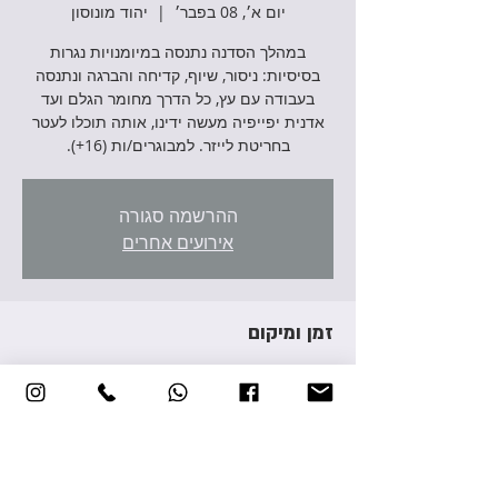
יום א׳, 08 בפבר׳
  |  
יהוד מונוסון
במהלך הסדנה נתנסה במיומנויות נגרות
בסיסיות: ניסור, שיוף, קדיחה והברגה ונתנסה
בעבודה עם עץ, כל הדרך מחומר הגלם ועד
אדנית יפייפיה מעשה ידינו, אותה תוכלו לעטר
בחריטת לייזר. למבוגרים/ות (16+).
ההרשמה סגורה
אירועים אחרים
זמן ומיקום
08 בפבר׳ 2026, 17:00 – 18:00
יהוד מונוסון, אברהם גירון 3, יהוד מונוסון, ישראל