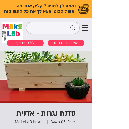
נמאס לך לחפור? קליק אחד פה
ומשה הבוט ימצא לך את כל התשובות
פעילויות קרובות
לו"ז שבועי
סדנת נגרות - אדנית
יום ד׳, 05 באוג׳
  |  
MakeLaB Israel