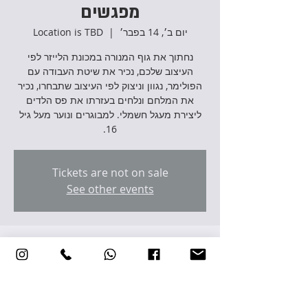
מפגשים
יום ב׳, 14 בפבר׳
  |  
Location is TBD
נחתוך את גוף המנורה במכונת הלייזר לפי
העיצוב שלכם, נכיר את שיטת העבודה עם
הפולימר, נגוון וניצוק לפי העיצוב שתבחרו, נכיר
את המלחם ונלחים בעזרתו את פס הלדים
ליצירת מעגל חשמלי. למבוגרים ונוער מעל גיל
16.
Tickets are not on sale
See other events
זמן ומיקום
14 בפבר׳ 2022, 17:00 – 21 בפבר׳ 2022,
20:00
Location is TBD