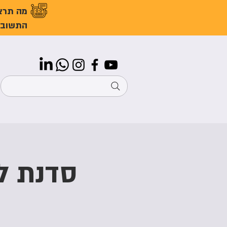
מה תרצ
התשובו
סדנת לי