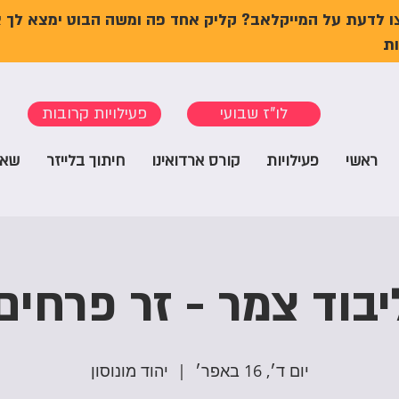
ו לדעת על המייקלאב? קליק אחד פה ומשה הבוט ימצא לך 
ת
לו"ז שבועי
פעילויות קרובות
ראשי
פעילויות
קורס ארדואינו
חיתוך בלייזר
שאל
בוד צמר - זר פרחים
יום ד׳, 16 באפר׳
  |  
יהוד מונוסון