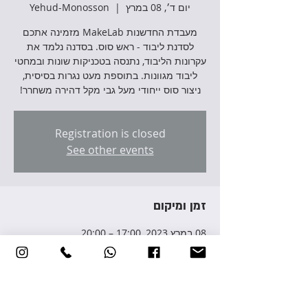
יום ד׳, 08 במרץ
  |  
Yehud-Monosson
מעבדת החדשנות MakeLab מזמינה אתכם
לסדנת ליבוד - ראש סוס. בסדנה נלמד את
עקרונות הליבוד, נתנסה בטכניקות שונות ובמחטי
ליבוד מגוונות. בתוספת מעט נגרות בסיסית,
ניצור סוס ייחודי מעל גבי מקל דהירה משחרר!
Registration is closed
See other events
זמן ומיקום
08 במרץ 2023, 17:00 – 20:00
Yehud-Monosson, Avraham Giron St 3,
Yehud-Monosson, Israel