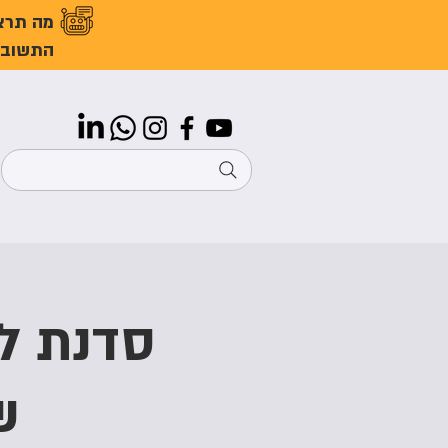
מה תרצ
התשובו
סדנת לי
ש