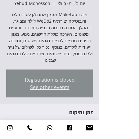
יום ב׳, 01 ביולי
  |  
Yehud-Monosson
מרכז MakeLab מזמין אתכם/ן לסדנת לגו
במהלך הסדנה נתנסה בבנייה ותכנות רובוטים
פשוטים. הערכה כוללת חיישנים, מנוע, מגוון
רכיבים מכניים לבניית דגמים פשוטים, ותוכנה
ייעודית לילדים. בנוסף, נכיר כלי לשילוב של נייר
ולגו רובוטי, ונבחן יישומים יצירתיים שלו בדגמים
שבנינו.
Registration is closed
See other events
זמן ומיקום
01 ביולי 2024, 17:00 – 19:00
Yehud-Monosson, Avraham Giron St 3,
Yehud-Monosson, Israel