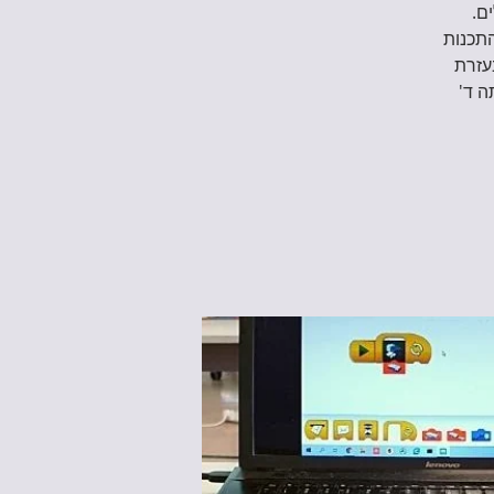
התכנות
עזרת
ה ד'