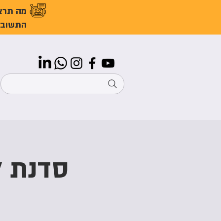
מה תרצ
התשובו
סדנת לגו רו