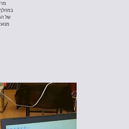
במהלך ה
של הר
מנועי