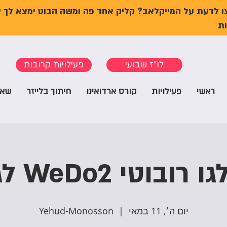
ו לדעת על המייקלאב? קליק אחד פה ומשה הבוט ימצא לך 
ת
לו"ז שבועי
פעילויות קרובות
ראשי
פעילויות
קורס ארדואינו
חיתוך בלייזר
שאל
בוטי WeDo2 לגדולים
יום ה׳, 11 במאי
  |  
Yehud-Monosson