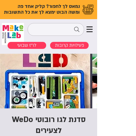
נמאס לך לחפור? קליק אחד פה
ומשה הבוט ימצא לך את כל התשובות
פעילויות קרובות
לו"ז שבועי
סדנת לגו רובוטי WeDo
לצעירים