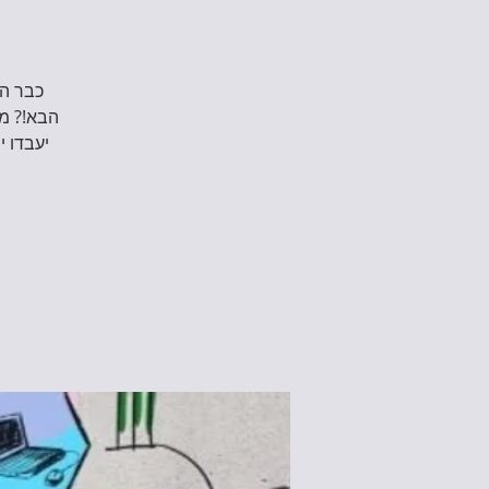
יעבדו י