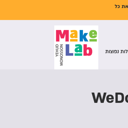
את כל
ות נפוצות
 רובוטי לילדים WeDo2