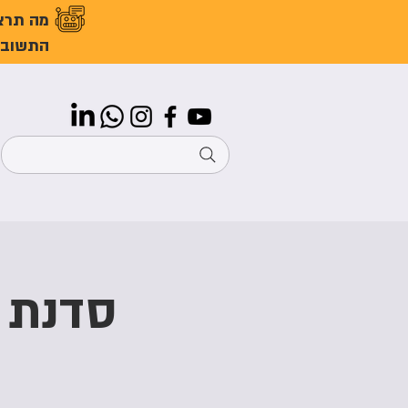
מה תרצ
התשובו