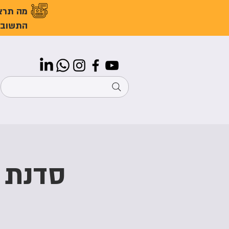
מה תרצ
התשובו