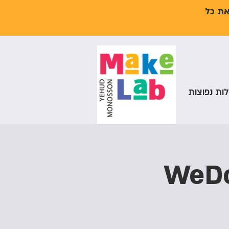
את כל
ות נפוצות
 רובוטי לילדים WeDo2