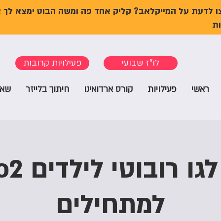
ו לדעת על המייקלאב? קליק אחד פה ומשה הבוט ימצא לך 
ת
לו"ז שבועי
פעילויות קרובות
ראשי
פעילויות
קורס ארדואינו
חיתוך בלייזר
שאל
סדנת לגו
למתחילים