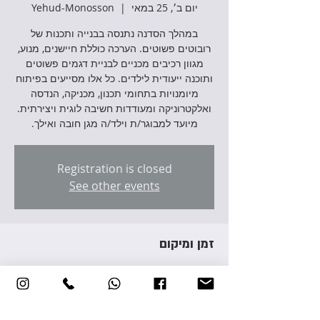
יום ב׳, 25 במאי
  |  
Yehud-Monosson
במהלך הסדנה נתנסה בבנייה ותכנות של
רובוטים פשוטים. הערכה כוללת חיישנים, מנוע,
מגוון רכיבים מכניים לבניית דגמים פשוטים
ותוכנה ייעודית לילדים. כל אלו מסייעים בפיתוח
מיומנויות בתחומי תכנון, מכניקה, הנדסה
ואלקטרוניקה ומעודדות חשיבה לוגית ויצירתית.
מיועד למבוגר/ת וילד/ה מגן חובה ואילך.
Registration is closed
See other events
זמן ומיקום
25 במאי 2026, 17:00 – 19:30
Yehud-Monosson, Avraham Giron St 3,
Yehud-Monosson, Israel