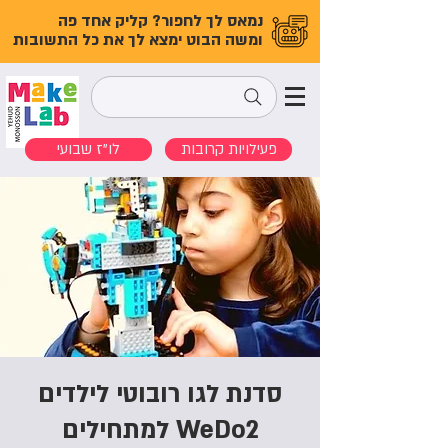
נמאס לך לחפור? קליק אחד פה
ומשה הבוט ימצא לך את כל התשובות
פעילויות קרובות
לו"ז שבועי
סדנת לגו רובוטי לילדים
WeDo2 למתחילים